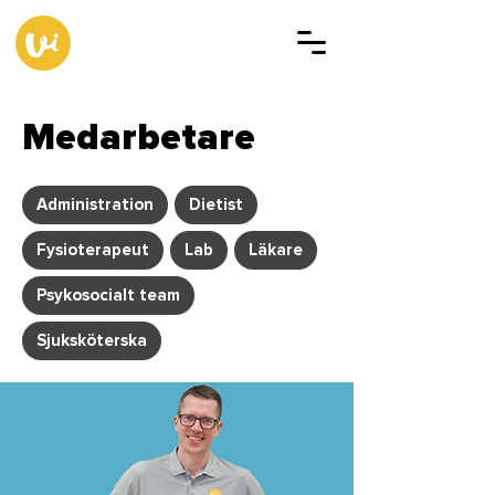
Medarbetare
Administration
Dietist
Fysioterapeut
Lab
Läkare
Psykosocialt team
Sjuksköterska