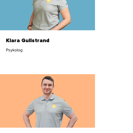
Klara Gullstrand
Psykolog
Psykosocialt team