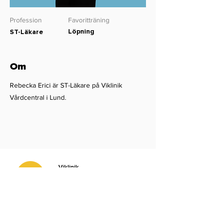
Profession
Favoritträning
Löpning
ST-Läkare
Om
Rebecka Erici är ST-Läkare på Viklinik
Vårdcentral i Lund.
Viklinik
Dalbyvägen 22
224 60 Lund
Kontakt
hej@viklinik.se