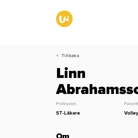
Tillbaka
Linn
Abrahamss
Profession
Favorit
ST-Läkare
Volley
Om