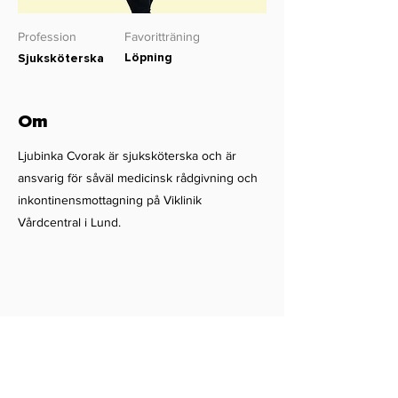
Profession
Favoritträning
Löpning
Sjuksköterska
Om
Ljubinka Cvorak är sjuksköterska och är
ansvarig för såväl medicinsk rådgivning och
inkontinensmottagning på Viklinik
Vårdcentral i Lund.
Viklinik
Dalbyvägen 22
224 60 Lund