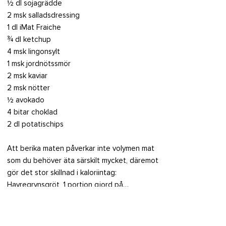
½ dl sojagrädde
2 msk salladsdressing
1 dl iMat Fraiche
¾ dl ketchup
4 msk lingonsylt
1 msk jordnötssmör
2 msk kaviar
2 msk nötter
½ avokado
4 bitar choklad
2 dl potatischips
Att berika maten påverkar inte volymen mat
som du behöver äta särskilt mycket, däremot
gör det stor skillnad i kaloriintag:
Havregrynsgröt, 1 portion gjord på…
… vatten - 120 kcal
… mjölk (3 %) - 270 kcal