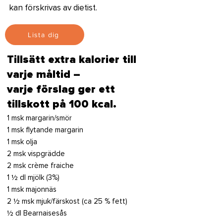
kan förskrivas av dietist.
Lista dig
Tillsätt extra kalorier till
varje måltid –
varje förslag ger ett
tillskott på 100 kcal.
1 msk margarin/smör
1 msk flytande margarin
1 msk olja
2 msk vispgrädde
2 msk crème fraiche
1 ½ dl mjölk (3%)
1 msk majonnäs
2 ½ msk mjuk/färskost (ca 25 % fett)
½ dl Bearnaisesås