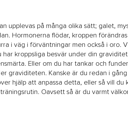
an upplevas på många olika sätt; galet, mys
llan. Hormonerna flödar, kroppen förändras
ra i väg i förväntningar men också i oro. V
u har kroppsliga besvär under din gravidite
ensmärta. Eller om du har tankar och funder
er graviditeten. Kanske är du redan i gån
er hjälp att anpassa detta, eller så vill du
räningsrutin. Oavsett så är du varmt välko