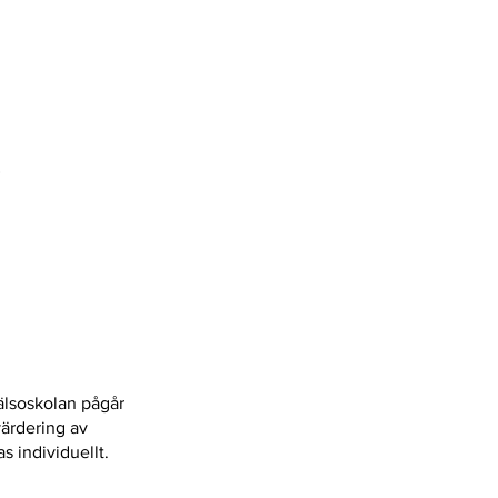
.
lsoskolan pågår
värdering av
 individuellt.