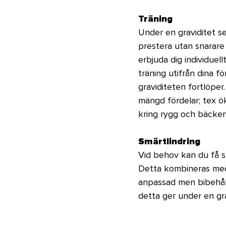
Träning
Under en graviditet ser
prestera utan snarare 
erbjuda dig individuel
träning utifrån dina f
graviditeten fortlöper.
mängd fördelar; tex ö
kring rygg och bäcken
Smärtlindring
Vid behov kan du få s
Detta kombineras med 
anpassad men bibehålle
detta ger under en gra