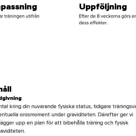
anpassning
Uppföljning
r träningen utifrån
Efter de 8 veckorna görs e
dess effekter.
håll
dgivning
l kring din nuvarande fysiska status, tidigare träningsv
entuella orosmoment under graviditeten. Därefter ger vi 
lägger upp en plan för att bibehålla träning och fysisk 
aviditeten.