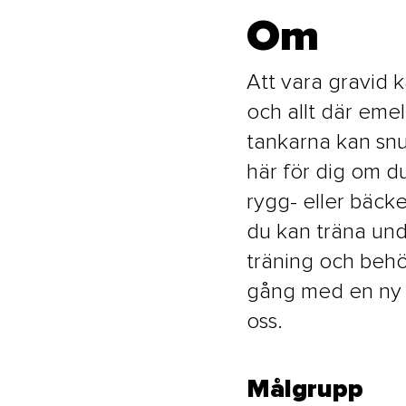
Om
Att vara gravid k
och allt där eme
tankarna kan snur
här för dig om d
rygg- eller bäck
du kan träna und
träning och behöv
gång med en ny t
oss.
Målgrupp