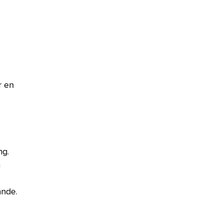
r en 
ng.
 
 
ande.