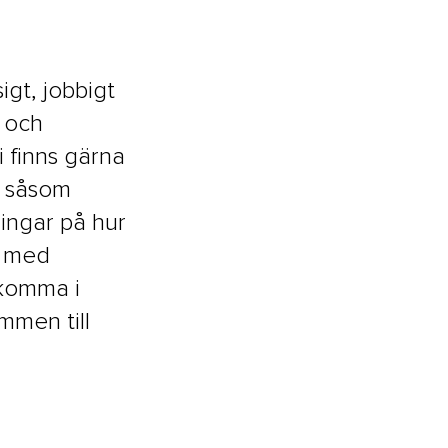
igt, jobbigt
 och
i finns gärna
t såsom
ingar på hur
g med
 komma i
mmen till