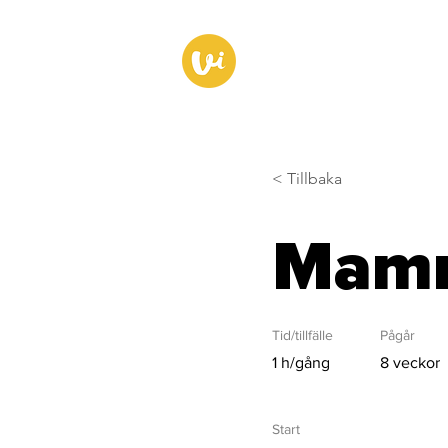
< Tillbaka
Mamm
Tid/tillfälle
Pågår
1 h/gång
8 veckor
Start