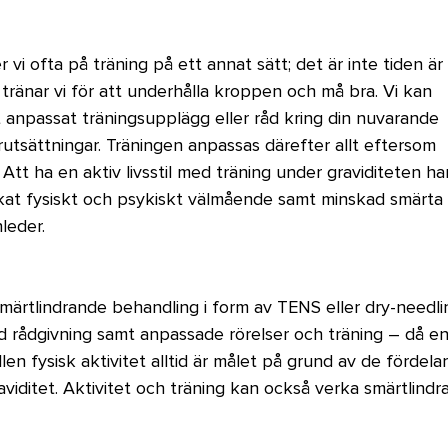
 vi ofta på träning på ett annat sätt; det är inte tiden är 
tränar vi för att underhålla kroppen och må bra. Vi kan 
lt anpassat träningsupplägg eller råd kring din nuvarande 
örutsättningar. Träningen anpassas därefter allt eftersom 
 Att ha en aktiv livsstil med träning under graviditeten ha
kat fysiskt och psykiskt välmående samt minskad smärta 
leder.
märtlindrande behandling i form av TENS eller dry-needli
rådgivning samt anpassade rörelser och träning – då en
n fysisk aktivitet alltid är målet på grund av de fördelar
viditet. Aktivitet och träning kan också verka smärtlindr